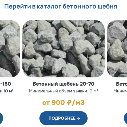
Перейти в каталог бетонного щебня
-150
Бетонный щебень 20-70
Бет
 10 м³
Минимальный объем заявки 10 м³
Миним
3
от 900 ₽/м3
ПОДРОБНЕЕ